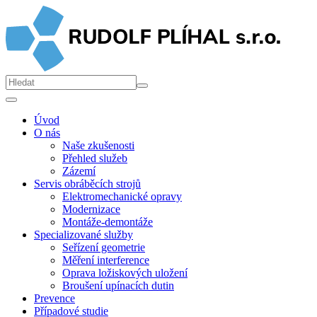
Úvod
O nás
Naše zkušenosti
Přehled služeb
Zázemí
Servis obráběcích strojů
Elektromechanické opravy
Modernizace
Montáže-demontáže
Specializované služby
Seřízení geometrie
Měření interference
Oprava ložiskových uložení
Broušení upínacích dutin
Prevence
Případové studie